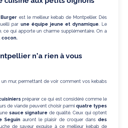
 cuisine aux petits oignons
 Burger
est le meilleur kebab de Montpellier. Dès
ueilli par
une équipe jeune et dynamique
. Le
e, ce qui apporte un charme supplémentaire. On a
t cocon.
tpellier n'a rien à vous
rière un mur, permettant de voir comment vos kebabs
uisiniers
préparer ce qui est considéré comme le
urs de viande peuvent choisir parmi
quatre types
’une
sauce signature
de qualité. Ceux qui optent
le Seguin
auront le plaisir de croquer dans
des
ouche de saveur exquise à ce meilleur kebab de