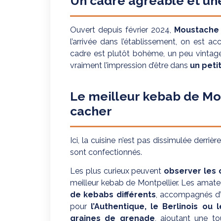
Un cadre agréable et une
Ouvert depuis février 2024,
Moustache
l’arrivée dans l’établissement, on est acc
cadre est plutôt bohème, un peu vintag
vraiment l’impression d’être dans
un peti
Le meilleur kebab de Mon
cacher
Ici, la cuisine n’est pas dissimulée der
sont confectionnés.
Les plus curieux peuvent
observer les c
meilleur kebab de Montpellier. Les amate
de kebabs différents
, accompagnés d
pour
l’Authentique, le Berlinois ou 
graines de grenade
, ajoutant une t