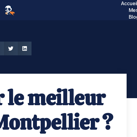
Accuei
Mes
Blo
 le meilleur
Montpellier ?