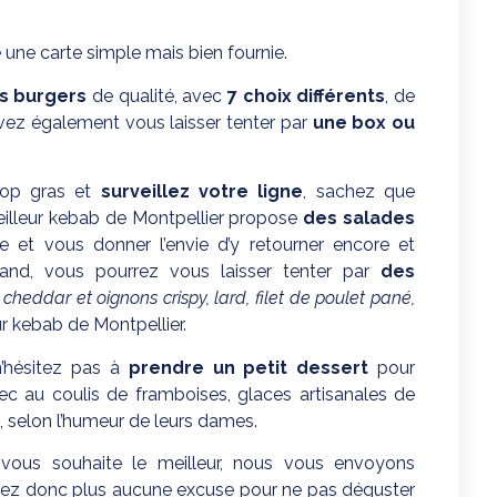
une carte simple mais bien fournie.
s burgers
de qualité, avec
7 choix différents
, de
uvez également vous laisser tenter par
une box ou
rop gras et
surveillez votre ligne
, sachez que
illeur kebab de Montpellier propose
des salades
 et vous donner l’envie d’y retourner encore et
and, vous pourrez vous laisser tenter par
des
 cheddar et oignons crispy, lard, filet de poulet pané,
r kebab de Montpellier.
n’hésitez pas à
prendre un petit dessert
pour
ec au coulis de framboises, glaces artisanales de
, selon l’humeur de leurs dames.
ous souhaite le meilleur, nous vous envoyons
avez donc plus aucune excuse pour ne pas déguster