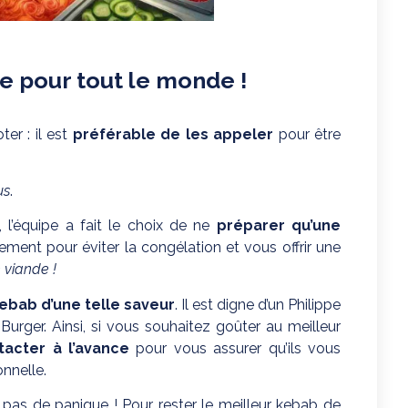
nde pour tout le monde !
er : il est
préférable de les appeler
pour être
us
.
, l’équipe a fait le choix de ne
préparer qu’une
ement pour éviter la congélation et vous offrir une
e viande !
ebab d’une telle saveur
. Il est digne d’un Philippe
rger. Ainsi, si vous souhaitez goûter au meilleur
acter à l’avance
pour vous assurer qu’ils vous
nnelle.
, pas de panique ! Pour rester le meilleur kebab de